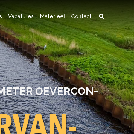
s
Vacatures
Materieel
Contact
­ME­TER OE­VER­CON­
R­VAN­
nze expertises