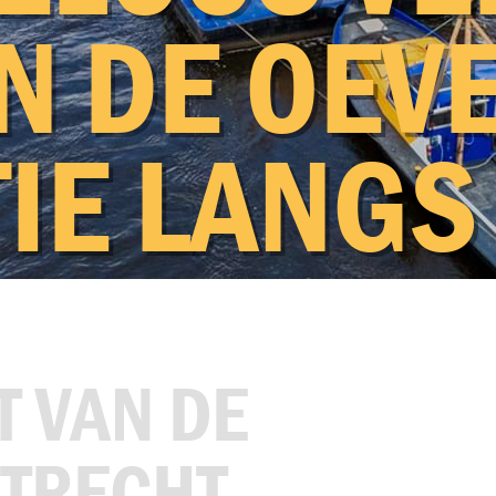
N DE OE­V
Historie
Duurzaamheid
TIE LANGS
Certificatie
Onze mensen
O
Schepen
Heimaterieel
T VAN DE
Rupsgraafmachines
UTRECHT
Beunbakken