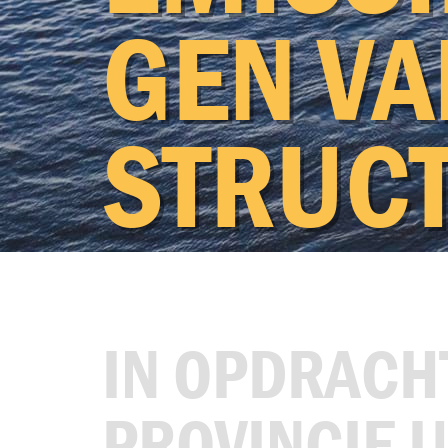
Over ons
GEN VA
STRUC­
EEM
Materieel
IN OPDRACH
PROVINCIE 