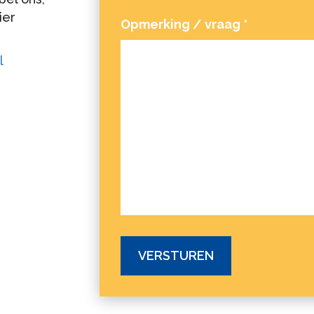
ier
Opmerking / vraag
*
l