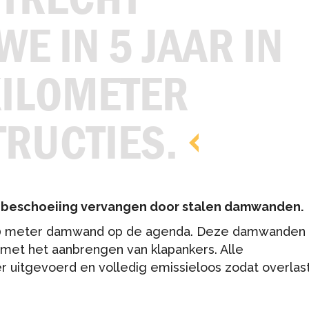
E IN 5 JAAR IN
Pontons
Laadbrug
KILOMETER
Technische-hulpmiddelen
RUCTIES.
Verkeersbrug
n beschoeiing vervangen door stalen damwanden.
300 meter damwand op de agenda. Deze damwanden z
 met het aanbrengen van klapankers. Alle
uitgevoerd en volledig emissieloos zodat overlas