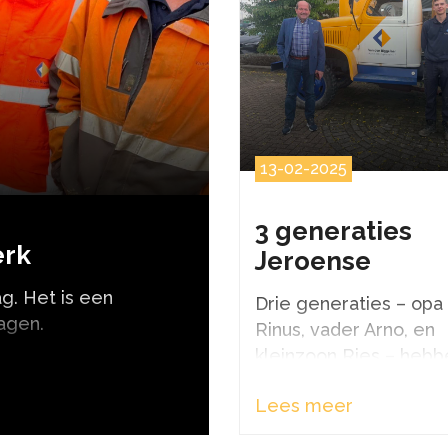
13-02-2025
3 generaties
erk
Jeroense
g. Het is een
Drie generaties – opa
agen.
Rinus, vader Arno, en
kleinzoon Ries – hebb
allemaal hun steentje
Lees meer
bijgedragen aan
indrukwekkende proje