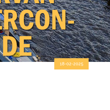
ER­CON­
 DE
ver Van den Biggelaar Grond- en
waterbouw
18-02-2025