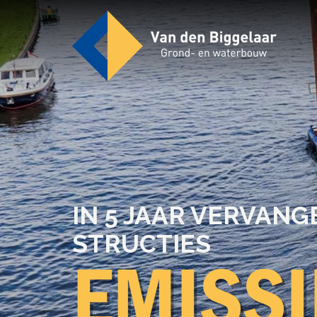
Expertises
IN 5 JAAR VER­VAN­G
STRUC­TIES
EMIS­SI