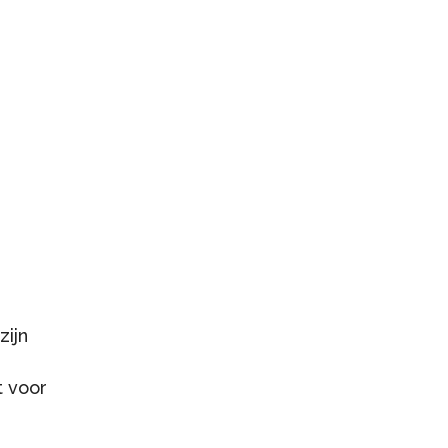
ijn
t voor