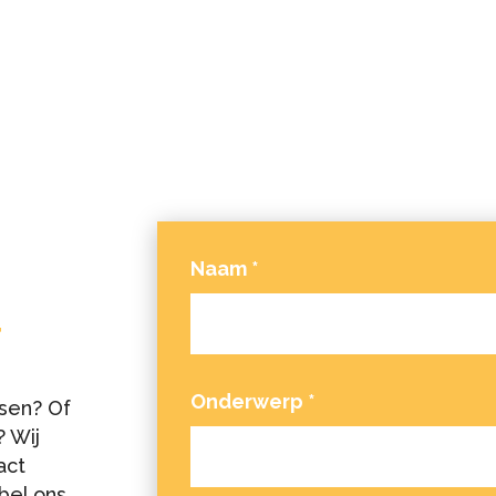
van Van den Biggelaar
Grond- en waterbouw.
Naam
*
T
Onderwerp
*
sen? Of
 Wij
act
bel ons,